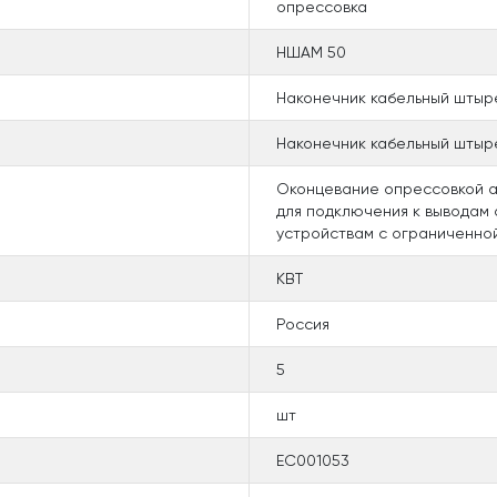
опрессовка
НШАМ 50
Наконечник кабельный шты
Наконечник кабельный шты
Оконцевание опрессовкой а
для подключения к выводам
устройствам с ограниченно
КВТ
Россия
5
шт
EC001053