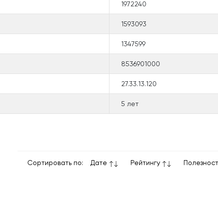
1972240
1593093
1347599
8536901000
27.33.13.120
5 лет
Сортировать по:
Дате
Рейтингу
Полезнос