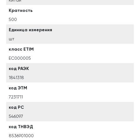
Китай
Кратность
500
Единица измерения
шт
класс ETIM
EC000005
код РАЭК
1841318
код ЭТМ
7231711
код РС
546097
код ТНВЭД
8536901000