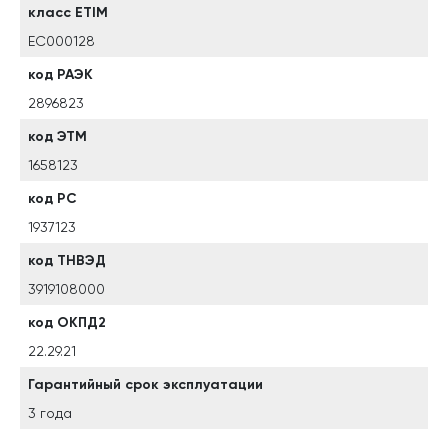
класс ETIM
EC000128
код РАЭК
2896823
код ЭТМ
1658123
код РС
1937123
код ТНВЭД
3919108000
код ОКПД2
22.29.21
Гарантийный срок эксплуатации
3 года