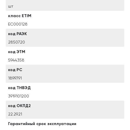
шт
класс ETIM
EC000128
код РАЭК
2850720
код ЭТМ
5944358
код РС
1899791
код ТНВЭД
3919101200
код ОКПД2
22.29.21
Гарантийный срок эксплуатации