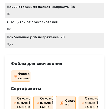
Номин вторичная полная мощность, ВА
10
С защитой от прикосновения
Да
Наибольшее раб напряжение, кВ
0,72
Файлы для скачивания
Файл для
скачивания
Сертификаты
Отказное
Отказное
Отказное
Свидетельство
письмо ТР
письмо ТР
письмо ТР
УТ
ЕАЭС 043
ЕАЭС
ЕАЭС 043