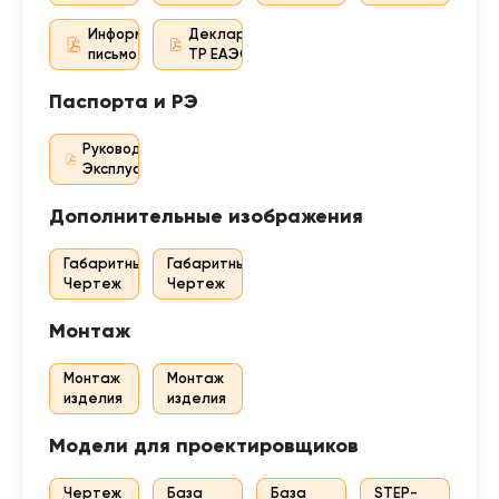
Информационное
Декларация
письмо
ТР ЕАЭС
Паспорта и РЭ
Руководство По
Эксплуатации
Дополнительные изображения
Габаритный
Габаритный
Чертеж
Чертеж
Монтаж
Монтаж
Монтаж
изделия
изделия
Модели для проектировщиков
Чертеж
База
База
STEP-