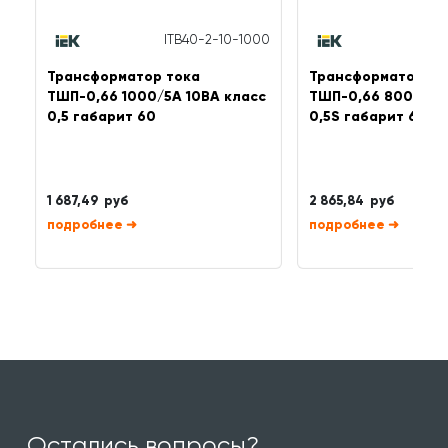
ITB40-2-10-1000
ITB
Трансформатор тока
Трансформатор то
ТШП-0,66 1000/5А 10ВА класс
ТШП-0,66 800/5А 
0,5 габарит 60
0,5S габарит 60
1 687,49 руб
2 865,84 руб
➜
➜
Остались вопросы?