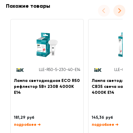
Похожие товары
LLE-R50-5-230-40-E14
LLE-CB35-
Лампа светодиодная ECO R50
Лампа светодиодн
рефлектор 5Вт 230В 4000К
CB35 свеча на вет
E14
4000К E14
181,29 руб
145,36 руб
➜
➜