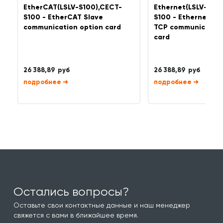
EtherCAT(LSLV-S100),CECT-
Ethernet(LSLV-S100
S100 - EtherCAT Slave
S100 - Ethernet/IP
communication option card
TCP communication
card
26 388,89 руб
26 388,89 руб
➜
➜
Остались вопросы?
Оставьте свои контактные данные и наш менеджер
свяжется с вами в ближайшее время.