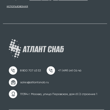
использования
111394 г. Москва, улица Перовская, дом 61/2 строение 1