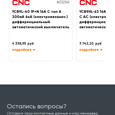
A032341
YCB9L-40 1P+N 16A C тип A
YCB9HL-63 16А 1P+
300мА 6кА (электромеханич.)
C AC (электромеха
дифференциальный
дифференциальны
автоматический выключатель
автоматический в
4 338,95 руб
3 742,20 руб
➜
➜
Остались вопросы?
Оставьте свои контактные данные и наш менеджер