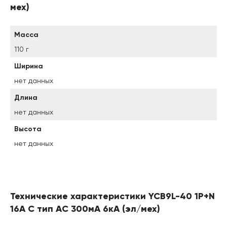
мех)
Масса
110 г
Ширина
нет данных
Длина
нет данных
Высота
нет данных
Технические характеристики YCB9L-40 1P+N
16A C тип AC 300мА 6кА (эл/мех)