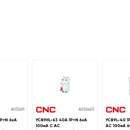
A032411
A032420
1P+N 6кА
YCB9HL-63 40А 1P+N 6кА
YCB9L-40 1
100мА C AC
AC 100мА 6