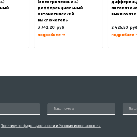
.)
(электромеханич.)
дифференц
ьный
дифференциальный
автоматич
й
автоматический
выключате
выключатель
3 742,20 руб
2 425,50 ру
➜
ю
Политику конфиденциальности и Условия использования