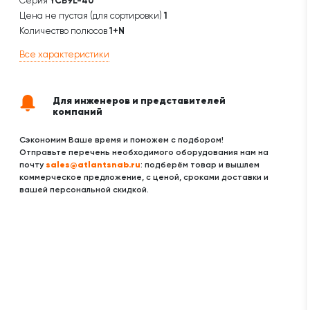
Серия
YCB9L-40
Цена не пустая (для сортировки)
1
Количество полюсов
1+N
Все характеристики
Для инженеров и представителей
компаний
Сэкономим Ваше время и поможем с подбором!
Отправьте перечень необходимого оборудования нам на
sales@atlantsnab.ru
почту
: подберём товар и вышлем
коммерческое предложение, с ценой, сроками доставки и
вашей персональной скидкой.