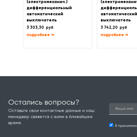
(электромеханич.)
(электромеханич
дифференциальный
дифференциал
автоматический
автоматически
выключатель
выключатель
3 303,30 руб
3 742,20 руб
➜
➜
Остались вопросы?
Оставьте свои контактные данные и наш
менеджер свяжется с вами в ближайшее
время.
Я принима