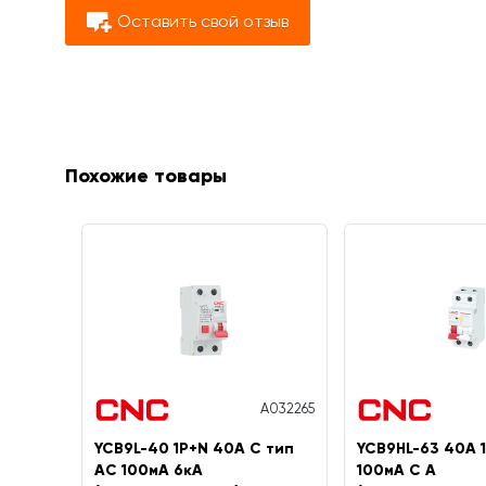
Оставить свой отзыв
Похожие товары
A032265
YCB9L-40 1P+N 40A C тип
YCB9HL-63 40А 
AC 100мА 6кА
100мА C A