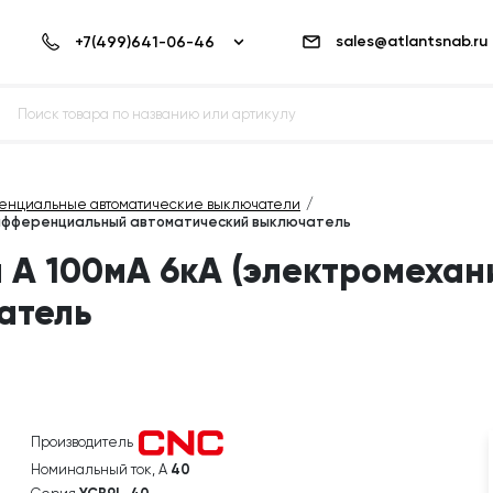
sales@atlantsnab.ru
енциальные автоматические выключатели
 дифференциальный автоматический выключатель
п A 100мА 6кА (электромеха
атель
Производитель
Номинальный ток, А
40