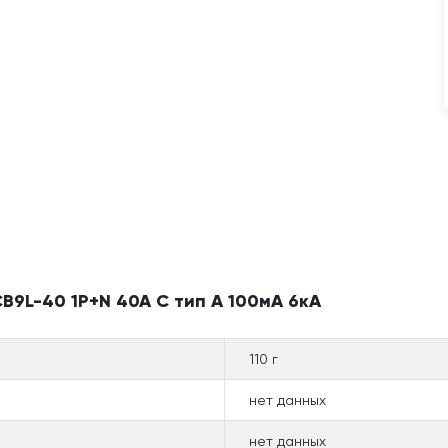
B9L-40 1P+N 40A C тип A 100мА 6кА
110 г
нет данных
нет данных