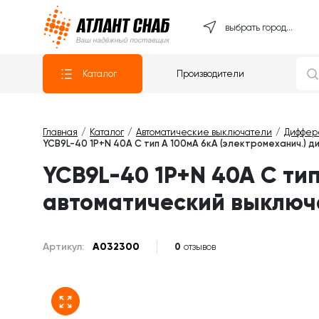
Атлантснаб
выбрать город...
Каталог
Производители
Главная
Каталог
Автоматические выключатели
Диффер
YCB9L-40 1P+N 40A C тип A 100мА 6кА (электромеханич.)
YCB9L-40 1P+N 40A C ти
автоматический выключ
Артикул:
A032300