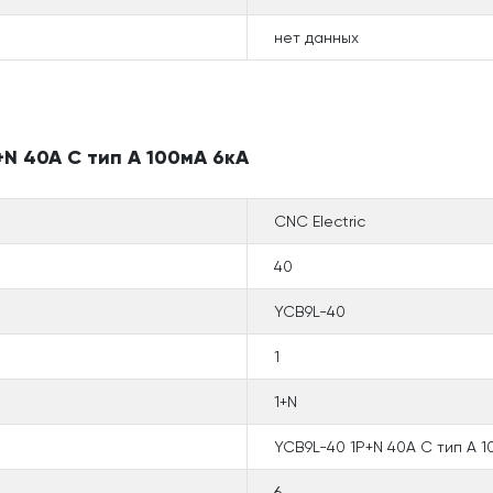
нет данных
N 40A C тип A 100мА 6кА
CNC Electric
40
YCB9L-40
1
1+N
YCB9L-40 1P+N 40A C тип A 1
6