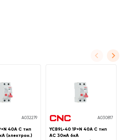
A032279
A030817
P+N 40A C тип
YCB9L-40 1P+N 40A C тип
YCB9L-
кА (электрон.)
AC 30мА 6кА
100мА