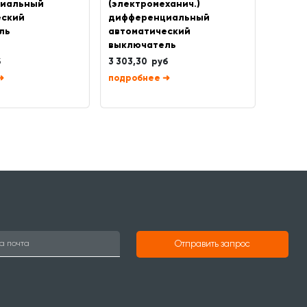
иальный
(электромеханич.)
(элект
еский
дифференциальный
диффе
ль
автоматический
автом
выключатель
выклю
б
3 303,30 руб
3 303,
➜
➜
Отправить запрос