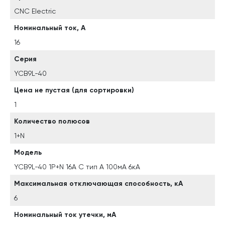
CNC Electric
Номинальный ток, А
16
Серия
YCB9L-40
Цена не пустая (для сортировки)
1
Количество полюсов
1+N
Модель
YCB9L-40 1P+N 16A C тип A 100мА 6кА
Максимальная отключающая способность, кА
6
Номинальный ток утечки, мА