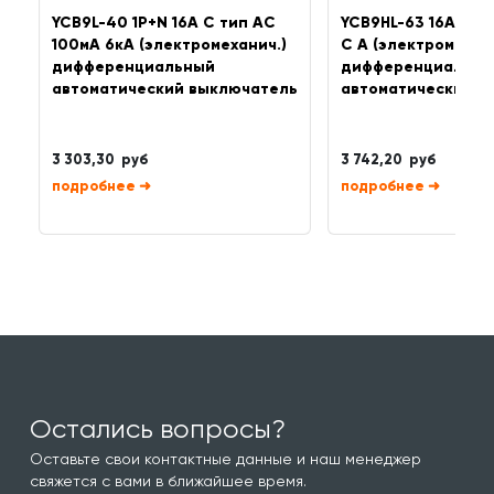
YCB9L-40 1P+N 16A C тип AC
YCB9HL-63 16А 1P+
100мА 6кА (электромеханич.)
C A (электромехан
дифференциальный
дифференциальны
автоматический выключатель
автоматический в
3 303,30 руб
3 742,20 руб
➜
➜
Остались вопросы?
Оставьте свои контактные данные и наш менеджер
свяжется с вами в ближайшее время.