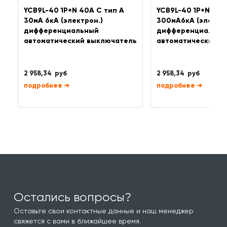
YCB9L-40 1P+N 40A C тип A
YCB9L-40 1P+N 40A
30мА 6кА (электрон.)
300мА6кА (электро
дифференциальный
дифференциальны
автоматический выключатель
автоматический в
2 958,34 руб
2 958,34 руб
➜
➜
Остались вопросы?
Оставьте свои контактные данные и наш менеджер
свяжется с вами в ближайшее время.