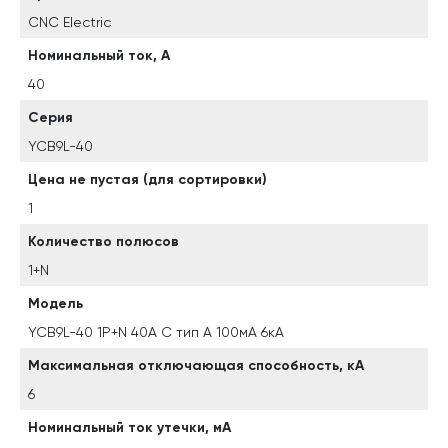
CNC Electric
Номинальный ток, А
40
Серия
YCB9L-40
Цена не пустая (для сортировки)
1
Количество полюсов
1+N
Модель
YCB9L-40 1P+N 40A C тип A 100мА 6кА
Максимальная отключающая способность, кА
6
Номинальный ток утечки, мА