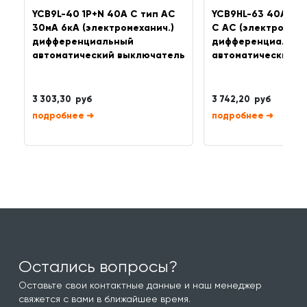
YCB9L-40 1P+N 40A C тип AC
YCB9HL-63 40А 1P+
30мА 6кА (электромеханич.)
C AC (электромеха
дифференциальный
дифференциальны
автоматический выключатель
автоматический в
3 303,30 руб
3 742,20 руб
➜
➜
Остались вопросы?
Оставьте свои контактные данные и наш менеджер
свяжется с вами в ближайшее время.