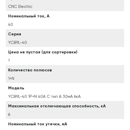
CNC Electric
Номинальный ток, А
40
Серия
YCB9L-40
Цена не пустая (для сортировки)
1
Количество полюсов
1+N
Модель
YCB9L-40 1P+N 40A C тип A 30мА 6кА
Максимальная отключающая способность, кА
6
Номинальный ток утечки, мА