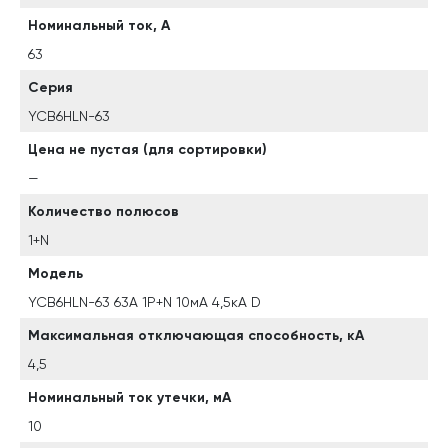
Номинальный ток, А
63
Серия
YCB6HLN-63
Цена не пустая (для сортировки)
—
Количество полюсов
1+N
Модель
YCB6HLN-63 63А 1P+N 10мА 4,5кА D
Максимальная отключающая способность, кА
4,5
Номинальный ток утечки, мА
10