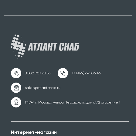
111394 г. Москва, улица Перовская, дом 61/2 строение 1
Интернет-магазин