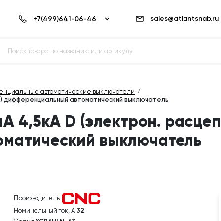
sales@atlantsnab.ru
енциальные автоматические выключатели
ль) дифференциальный автоматический выключатель
А 4,5кА D (электрон. расцеп
оматический выключатель
Производитель
Номинальный ток, А
32