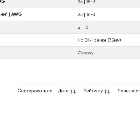
AWG
25 | 18-3
 мм² | AWG
25 | 18-3
2 | 18
На DIN-рейке (35мм)
Сверху
Сортировать по:
Дате
Рейтингу
Полезнос