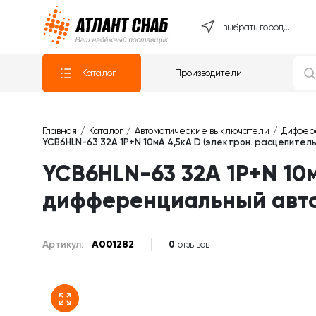
Атлантснаб
выбрать город...
Каталог
Производители
Главная
Каталог
Автоматические выключатели
Диффер
YCB6HLN-63 32А 1P+N 10мА 4,5кА D (электрон. расцепите
YCB6HLN-63 32А 1P+N 10м
дифференциальный авт
Артикул:
A001282