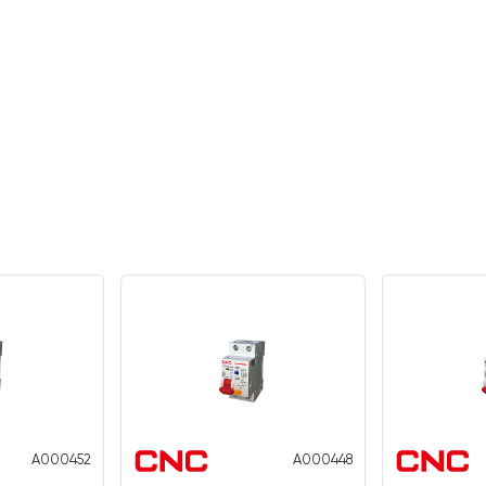
A000452
A000448