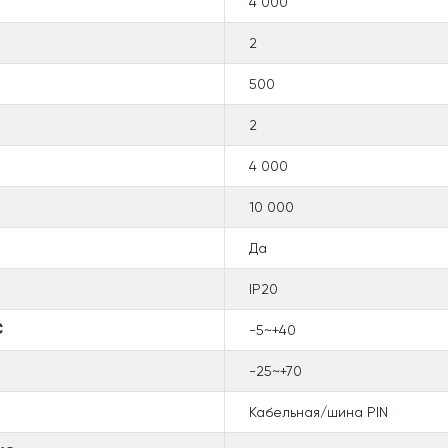
4 000
2
500
2
4 000
10 000
Да
IP20
℃
-5~+40
-25~+70
Кабельная/шина PIN