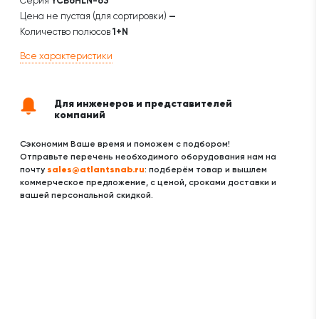
Серия
YCB6HLN-63
Цена не пустая (для сортировки)
—
Количество полюсов
1+N
Все характеристики
Для инженеров и представителей
компаний
Сэкономим Ваше время и поможем с подбором!
Отправьте перечень необходимого оборудования нам на
sales@atlantsnab.ru
почту
: подберём товар и вышлем
коммерческое предложение, с ценой, сроками доставки и
вашей персональной скидкой.