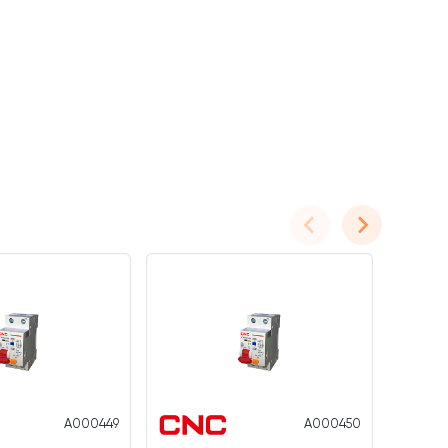
A000449
A000450