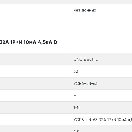
нет данных
2А 1P+N 10мА 4,5кА D
CNC Electric
32
YCB6HLN-63
—
1+N
YCB6HLN-63 32А 1P+N 10мА 4,
4,5