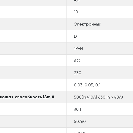
10
Электронный
D
1P+N
AC
230
0.03, 0.05, 0.1
ющая способность lΔm,А
500(In≤40A) 630(In＞40A)
≤0.1
50/60