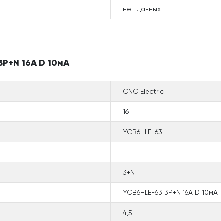
нет данных
3P+N 16A D 10мА
CNC Electric
16
YCB6HLE-63
—
3+N
YCB6HLE-63 3P+N 16A D 10мА
4,5