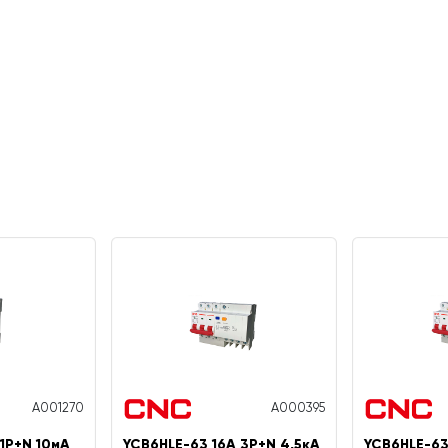
A001270
A000395
1P+N 10мА
YCB6HLE-63 16А 3P+N 4,5кА
YCB6HLE-63