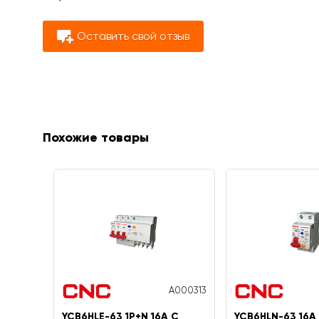
Оставить свой отзыв
Похожие товары
A000313
YCB6HLE-63 1P+N 16A C
YCB6HLN-63 16А 