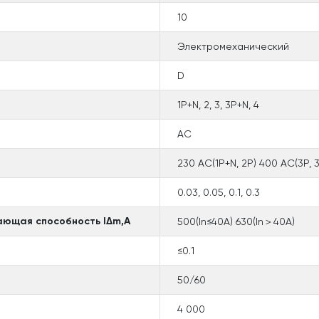
10
Электромеханический
D
1P+N, 2, 3, 3P+N, 4
AC
230 AC(1P+N, 2P) 400 AC(3P, 3
0.03, 0.05, 0.1, 0.3
ющая способность lΔm,А
500(In≤40A) 630(In＞40A)
≤0.1
50/60
4 000