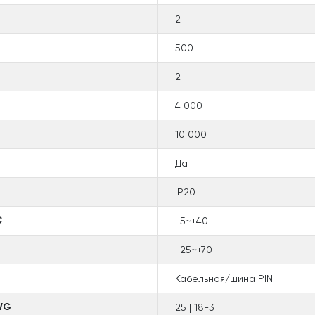
2
500
2
4 000
10 000
Да
IP20
℃
-5~+40
-25~+70
Кабельная/шина PIN
AWG
25 | 18-3