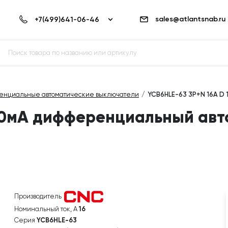
sales@atlantsnab.ru
енциальные автоматические выключатели
YCB6HLE-63 3P+N 16A D
 10мА дифференциальный ав
Производитель
Номинальный ток, А
16
Серия
YCB6HLE-63