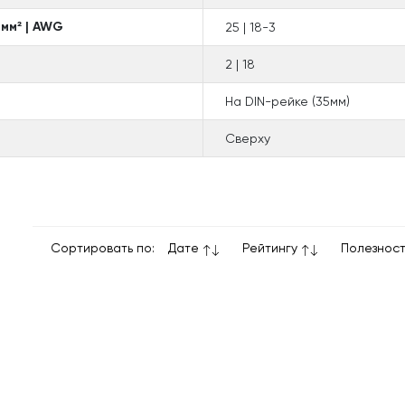
 мм² | AWG
25 | 18-3
2 | 18
На DIN-рейке (35мм)
Сверху
Сортировать по:
Дате
Рейтингу
Полезнос