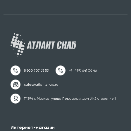
111394 г. Москва, улица Перовская, дом 61/2 строение 1
Интернет-магазин