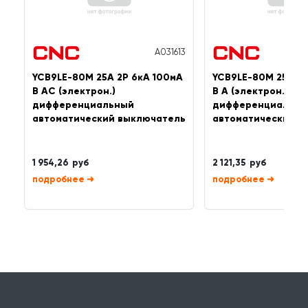
A031613
YCB9LE-80M 25А 2P 6кА 100мА
YCB9LE-80M 25А 2P
B AC (электрон.)
B A (электрон.)
дифференциальный
дифференциальны
автоматический выключатель
автоматический в
1 954,26 руб
2 121,35 руб
➜
➜