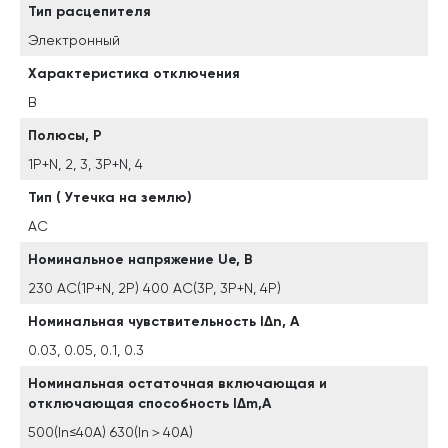
Тип расцепителя
Электронный
Характеристика отключения
B
Полюсы, P
1P+N, 2, 3, 3P+N, 4
Тип ( Утечка на землю)
AC
Номинальное напряжение Ue, В
230 AC(1P+N, 2P) 400 AC(3P, 3P+N, 4P)
Номинальная чувствительность lΔn, А
0.03, 0.05, 0.1, 0.3
Номинальная остаточная включающая и
отключающая способность lΔm,А
500(In≤40A) 630(In＞40A)