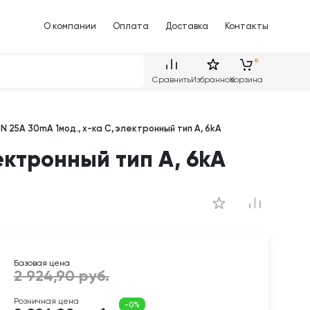
О компании
Оплата
Доставка
Контакты
Сравнить
Избранное
Корзина
+N 25A 30mA 1мод., х-ка С, электронный тип A, 6kA
лектронный тип A, 6kA