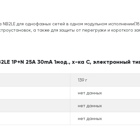
NB2LE для однофазных сетей в одном модульном исполнении(18
троустановок, а также для защиты от перегрузки и короткого з
LE 1P+N 25A 30mA 1мод., х-ка С, электронный тип
139 г
нет данных
нет данных
нет данных