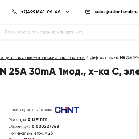
sales@atlantsnab.ru
енциальные автоматические выключатели
Диф. авт. выкл. NB2LE 1P
+N 25A 30mA 1мод., х-ка С, э
Производитель (строка)
Масса, кг
0,139111111
Объем, дм3
0,000227748
Номинальный ток, А
25