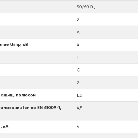
50/60 Гц
2
A
ние Uimp, кВ
4
1
C
2
 защищ. полюсом
Да
мыкании Icn по EN 61009-1,
4,5
, кА
6