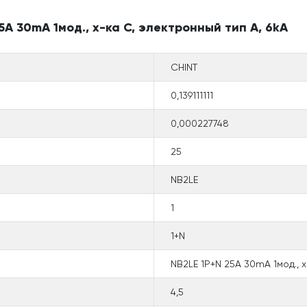
A 30mA 1мод., х-ка С, электронный тип A, 6kA
CHINT
0,139111111
0,000227748
25
NB2LE
1
1+N
NB2LE 1P+N 25A 30mA 1мод., х
4,5