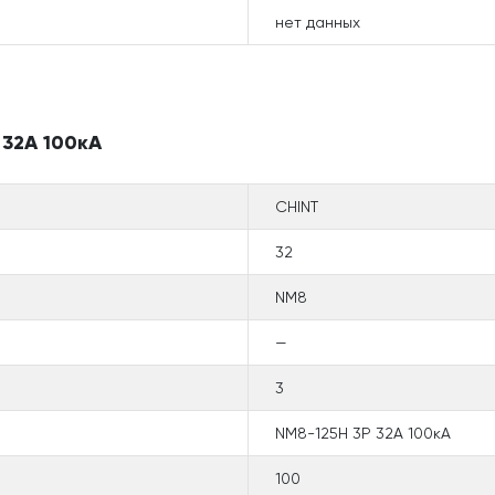
нет данных
 32А 100кА
CHINT
32
NM8
—
3
NM8-125H 3P 32А 100кА
100