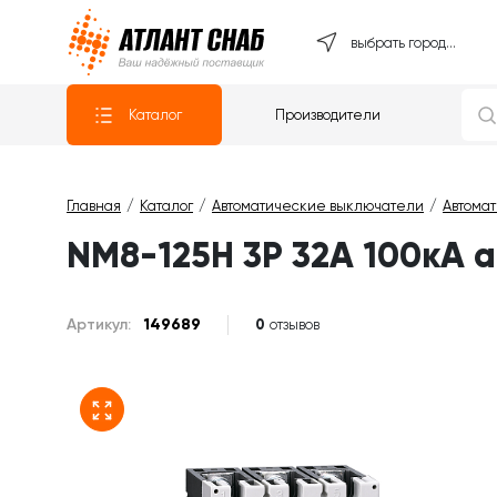
Атлантснаб
выбрать город...
Каталог
Производители
Главная
Каталог
Автоматические выключатели
Автома
NM8-125H 3P 32А 100кА 
Артикул:
149689