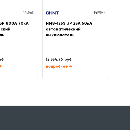
149860
149680
3P 800А 70кА
NM8-125S 3P 25А 50кА
NM8-4
еский
автоматический
автом
ль
выключатель
выклю
уб
12 554,76 руб
42 337,
➜
➜