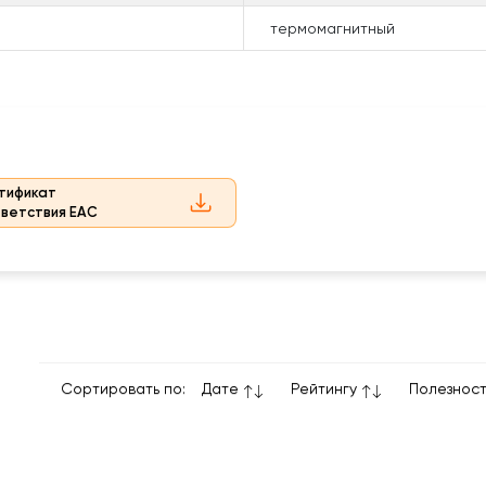
термомагнитный
тификат
тветствия ЕАС
Сортировать по:
Дате
Рейтингу
Полезнос