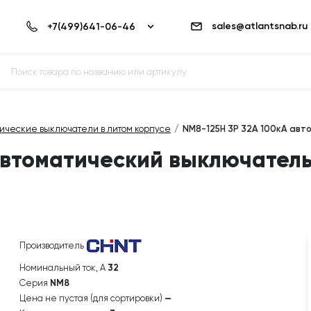
sales@atlantsnab.ru
тические выключатели в литом корпусе
NM8-125H 3P 32А 100кА авт
автоматический выключател
Производитель
Номинальный ток, А
32
Серия
NM8
Цена не пустая (для сортировки)
—