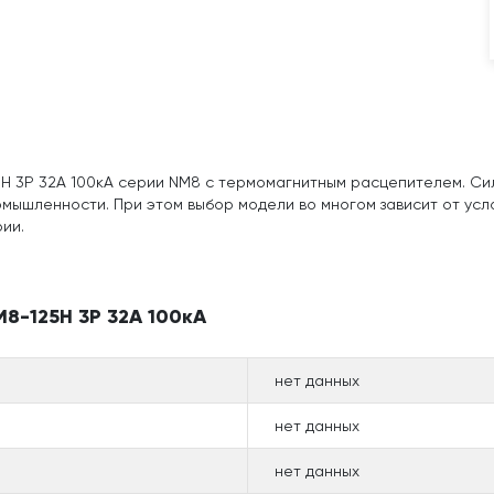
H 3P 32А 100кА серии NM8 с термомагнитным расцепителем. Си
мышленности. При этом выбор модели во многом зависит от услов
ии.
8-125H 3P 32А 100кА
нет данных
нет данных
нет данных