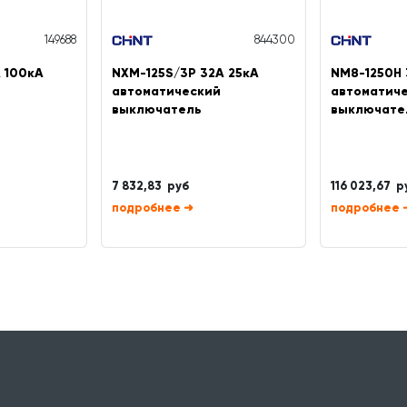
149688
844300
А 100кА
NXM-125S/3Р 32A 25кА
NM8-1250H 
й
автоматический
автоматич
выключатель
выключате
7 832,83 руб
116 023,67 р
➜