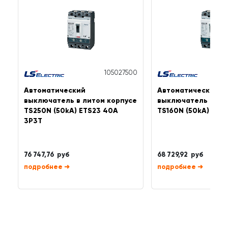
105027500
Автоматический
Автоматический
выключатель в литом корпусе
выключатель в ли
TS250N (50kA) ETS23 40A
TS160N (50kA) ETS
3P3T
76 747,76 руб
68 729,92 руб
➜
➜