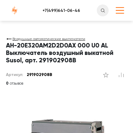
Атлантснаб
Воздушные автоматические выключатели
AH-20E320AM2D2D0AX 000 U0 AL
Выключатель воздушный выкатной
Susol, арт. 291902908B
Артикул:
291902908B