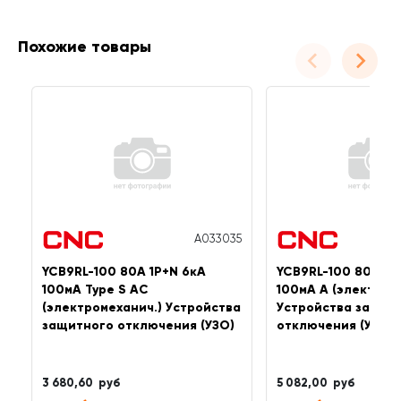
Похожие товары
A033035
YCB9RL-100 80A 1P+N 6кА
YCB9RL-100 80А 1P
100мА Type S AC
100мА A (электром
(электромеханич.) Устройства
Устройства защит
защитного отключения (УЗО)
отключения (УЗО)
3 680,60 руб
5 082,00 руб