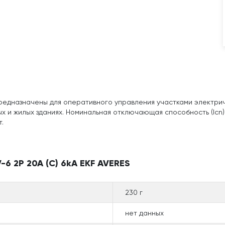
едназначены для оперативного управления участками электричес
х и жилых зданиях. Номинальная отключающая способность (Icn)
.
6 2P 20A (C) 6kA EKF AVERES
230 г
нет данных