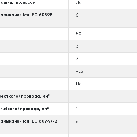
 защищ. полюсом
Да
амыкании Icu IEC 60898
6
50
3
3
-25
Нет
есткого) провода, мм²
1
гибкого) провода, мм²
1
амыкании Icu IEC 60947-2
6