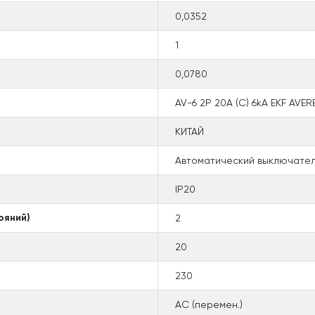
0,0352
1
0,0780
AV-6 2P 20A (C) 6kA EKF AVER
КИТАЙ
Автоматический выключател
IP20
ояний)
2
20
230
AC (перемен.)