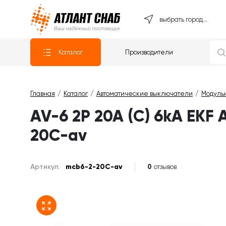
Атлантснаб
выбрать город...
Каталог
Производители
Главная
Каталог
Автоматические выключатели
Модуль
AV-6 2P 20A (C) 6kA EKF
20C-av
Артикул:
mcb6-2-20C-av