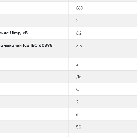
660
2
ние Uimp, кВ
6,2
амыкании Icu IEC 60898
3,5
2
Да
C
2
6
50