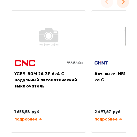
A030355
YCB9-80M 2А 3P 6кА C
Авт. выкл. NB1-63 3
модульный автоматический
ка C
выключатель
1 658,58 руб
2 497,67 руб
➜
➜