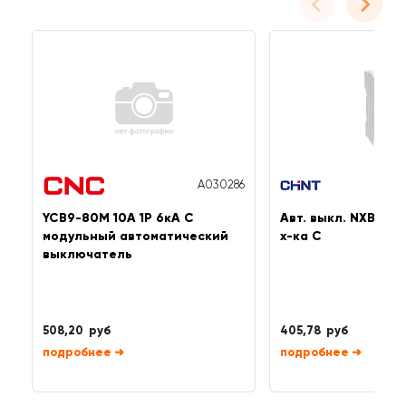
A030286
YCB9-80M 10А 1P 6кА C
Авт. выкл. NXB-63 
модульный автоматический
х-ка C
выключатель
508,20 руб
405,78 руб
➜
➜