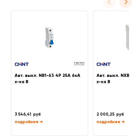
179731
Авт. выкл. NB1-63 4P 25A 6кА
Авт. выкл. NXB-63 
х-ка B
х-ка B
3 546,41 руб
2 000,25 руб
➜
➜