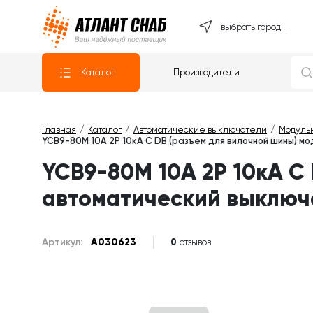
Атлантснаб
выбрать город...
Каталог
Производители
Главная
Каталог
Автоматические выключатели
Модуль
YCB9-80M 10А 2P 10кА C DB (разъем для вилочной шины) 
YCB9-80M 10А 2P 10кА C
автоматический выключ
Артикул:
A030623