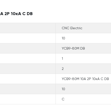
А 2P 10кА C DB
CNC Electric
10
YCB9-80M DB
1
2
YCB9-80M 10А 2P 10кА C DB
10
C