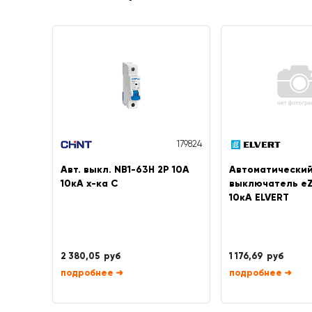
179824
Авт. выкл. NB1-63H 2P 10A
Автоматически
10кА х-ка C
выключатель eZ
10кА ELVERT
2 380,05 руб
1 176,69 руб
➜
➜