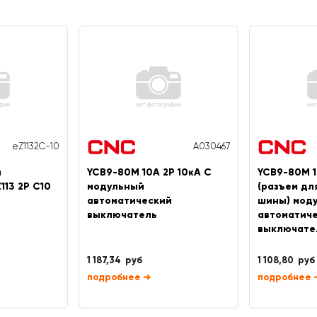
eZ1132C-10
A030467
й
YCB9-80M 10А 2P 10кА C
YCB9-80M 1
113 2Р C10
модульный
(разъем дл
автоматический
шины) мод
выключатель
автоматич
выключате
1 187,34 руб
1 108,80 руб
➜