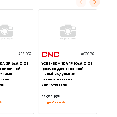
A031057
A030587
0А 2P 6кА C DB
YCB9-80M 10А 1P 10кА C DB
YCB9-8
я вилочной
(разъем для вилочной
(разъ
ульный
шины) модульный
шины)
еский
автоматический
автом
ль
выключатель
выклю
639,87 руб
1 370,
➜
➜