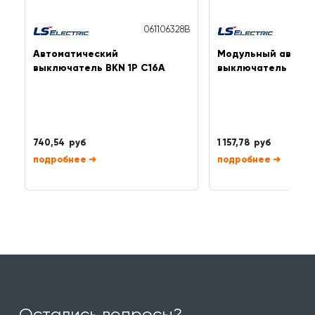
061106328B
Автоматический
Модульный автома
выключатель BKN 1P C16A
выключатель BKN 
740,54 руб
1 157,78 руб
➜
➜
Остались вопросы?