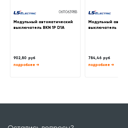
061106398B
Модульный автоматический
Модульный автома
выключатель BKN 1P D1A
выключатель BKN 
902,80 руб
784,46 руб
➜
➜
Остались вопросы?