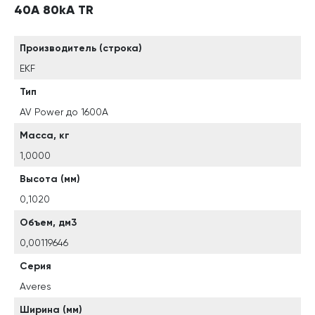
40А 80kA TR
Производитель (строка)
EKF
Тип
AV Power до 1600А
Масса, кг
1,0000
Высота (мм)
0,1020
Объем, дм3
0,00119646
Серия
Averes
Ширина (мм)