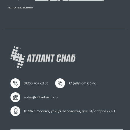
использования
111394 г. Москва, улица Перовская, дом 61/2 строение 1