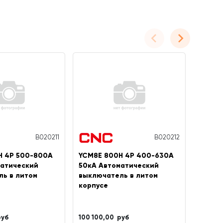
B020211
B020212
H 4P 500-800A
YCM8E 800H 4P 400-630A
YCM8T
матический
50кА Автоматический
800A 
ль в литом
выключатель в литом
Автом
корпусе
выклю
корпу
руб
100 100,00 руб
104 68