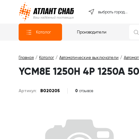
Атлантснаб
выбрать город...
Каталог
Производители
Главная
Каталог
Автоматические выключатели
Автома
YCM8E 1250H 4P 1250A 5
Артикул:
B020205