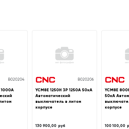
B020204
B020206
 1000A
YCM8E 1250H 3P 1250A 50кА
YCM8E 800
еский
Автоматический
50кА Авто
литом
выключатель в литом
выключате
корпусе
корпусе
130 900,00 руб
100 100,00 