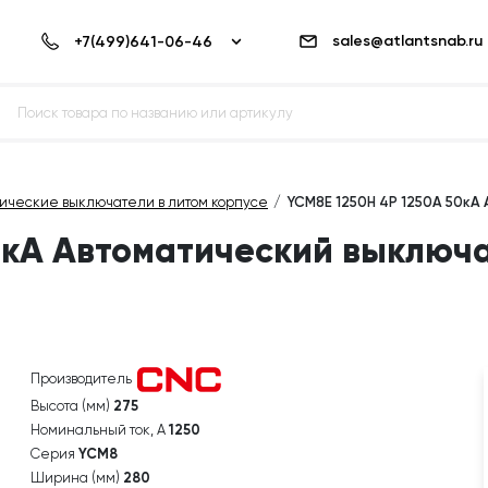
sales@atlantsnab.ru
тические выключатели в литом корпусе
YCM8E 1250H 4P 1250A 50кА
0кА Автоматический выключа
Производитель
Высота (мм)
275
Номинальный ток, А
1250
Серия
YCM8
Ширина (мм)
280