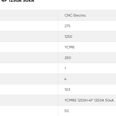
 4P 1250A 50кА
CNC Electric
275
1250
YCM8
280
1
4
103
YCM8E 1250H 4P 1250A 50кА
50