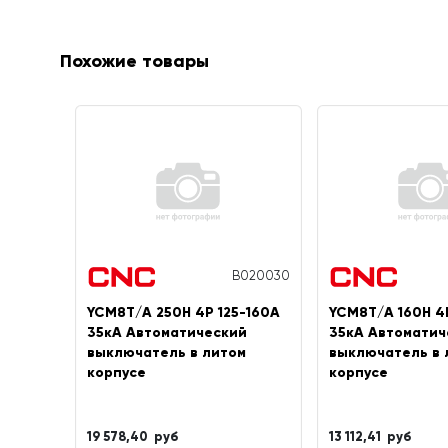
Похожие товары
B020030
YCM8T/A 250H 4P 125-160A
YCM8T/A 160H 4
35кА Автоматический
35кА Автоматич
выключатель в литом
выключатель в 
корпусе
корпусе
19 578,40 руб
13 112,41 руб