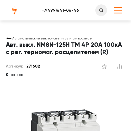
Атлантснаб
Автоматические выключатели в литом корпусе
Авт. выкл. NM8N-125H TM 4P 20А 100кА
с рег. термомаг. расцепителем (R)
Артикул:
271682